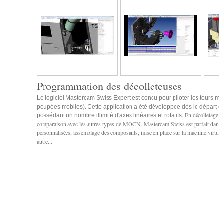
Programmation des décolleteuses
Le logiciel Mastercam Swiss Expert est conçu pour piloter les tours mu
poupées mobiles). Cette application a été développée dès le dépar
. En décolletage
possédant un nombre illimité d'axes linéaires et rotatifs
comparaison avec les autres types de MOCN. Mastercam Swiss est parfait dans 
personnalisées, assemblage des composants, mise en place sur la machine virtue
autre...